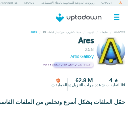
CAPCUT
روبوتات الدردشة المدعومة بالذكاء الاصطناعي
MANUS
ALWAREBYTES
WINDOWS
/
تطبيقات
/
الإنترنت
/
شبكات 'نظير-ل- نظير' لتبادل الملفات P2P
/
ARES
Ares
2.5.8
Ares Galaxy
شبكات 'نظير-ل- نظير' لتبادل الملفات P2P
#3
62.8 M
4
114
التعليقات
عدد مرات التنزيل
الحماية
حمّل الملفات بشكل أسرع وتخلص من الملفات الفاسد