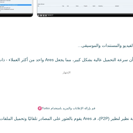
لفيديو والمستندات والموسيقى...
الإشهار
قم بإزالة الإعلانات والمزيد باستخدام Turbo
وإذا تحدثنا عن كفاءته أثناء فترة التحميل، فإن Ares واحد من أسرع برامج تقنية نظير لنظي