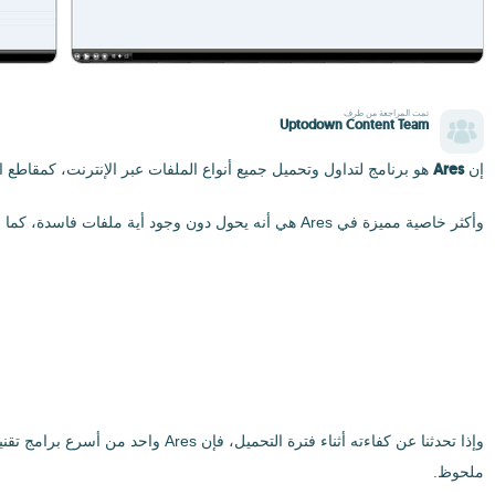
تمت المراجعة من طرف
Uptodown Content Team
Ares
إن
هو برنامج لتداول وتحميل جميع أنواع الملفات عبر الإنترنت، كمقاطع ا
وأكثر خاصية مميزة في Ares هي أنه يحول دون وجود أية ملفات فاسدة، كما أن سرعة التحميل عالية بشكل كبير، مما يجعل Ares واحد من أكثر العملاء - ذات تقنية نظير لنظير (P2P)- استعمالًا.
ملحوظ.