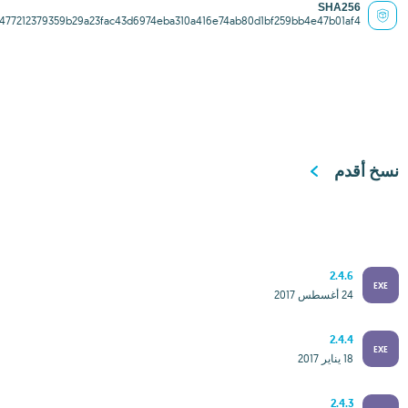
SHA256
477212379359b29a23fac43d6974eba310a416e74ab80d1bf259bb4e47b01af4
نسخ أقدم
2.4.6
EXE
24 أغسطس 2017
2.4.4
EXE
18 يناير 2017
2.4.3