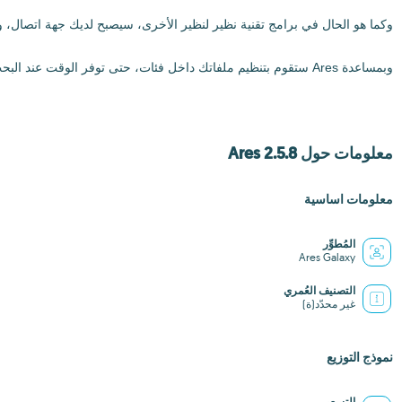
وكما هو الحال في برامج تقنية نظير لنظير الأخرى، سيصبح لديك جهة اتصال، 
وبمساعدة Ares ستقوم بتنظيم ملفاتك داخل فئات، حتى توفر الوقت عند البحث عن ملف ما على جهاز الكمبيوتر الخاص بك.
معلومات حول Ares 2.5.8
معلومات اساسية
المُطوِّر
Ares Galaxy
التصنيف العُمري
غير محدّد(ة)
نموذج التوزيع