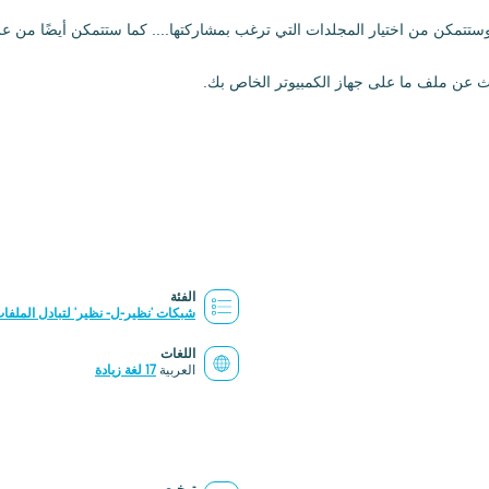
وستتمكن من اختيار المجلدات التي ترغب بمشاركتها.... كما ستتمكن أيضًا من ع
الفئة
شبكات 'نظير-ل- نظير' لتبادل الملفات P
اللغات
العربية
17 لغة زيادة