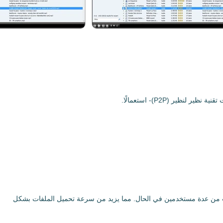
ر (P2P)، فـ Ares يقوم بالعثور على المصادر تلقائيًا وتحميل الملفات من عدة مستخدمين في الحال. مما يزيد من سرعة تحميل الملفات بشكل